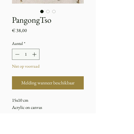
PangongTso
Prijs
€ 38,00
Aantal
*
Niet op voorraad
Melding wanneer beschikbaar
15x10 cm
Acrylic on canvas